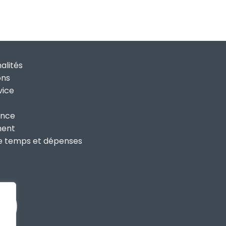
alités
ons
vice
ance
ment
de temps et dépenses