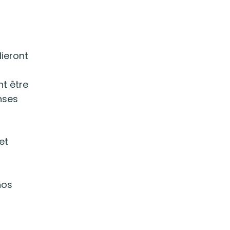
lieront
nt être
nses
et
nos