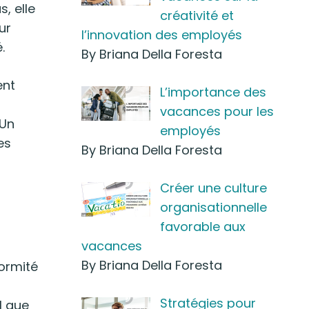
, elle
créativité et
ur
l’innovation des employés
.
By Briana Della Foresta
ent
L’importance des
vacances pour les
 Un
employés
es
By Briana Della Foresta
Créer une culture
organisationnelle
favorable aux
vacances
By Briana Della Foresta
formité
Stratégies pour
l que